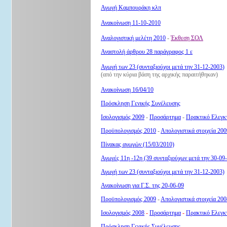
Αγωγή Καμπουράκη κλπ
Ανακοίνωση 11-10-2010
Αναλογιστική μελέτη 2010
-
Έκθεση ΣΟΛ
Αναστολή άρθρου 28 παράγραφος 1 ε
Αγωγή των 23 (συνταξιούχοι μετά την 31-12-2003
)
(από την κύρια βάση της αρχικής παραιτήθηκαν)
Ανακοίνωση 16/04/10
Πρόσκληση Γενικής Συνέλευσης
Ισολογισμός 2009
-
Προσάρτημα
-
Πρακτικό Ελεγκτ
Προϋπολογισμός 2010
-
Απολογιστικά στοιχεία 200
Πίνακας αγωγών (15/03/2010)
Αγωγές 11η -12η (39 συνταξιούχων μετά την 30-09
Αγωγή των 23 (συνταξιούχοι μετά την 31-12-2003)
Ανακοίνωση για Γ.Σ. της 20-06-09
Προϋπολογισμός 2009
-
Απολογιστικά στοιχεία 200
Ισολογισμός 2008
-
Προσάρτημα
-
Πρακτικό Ελεγκτ
Πρόσκληση Γενικής Συνέλευσης