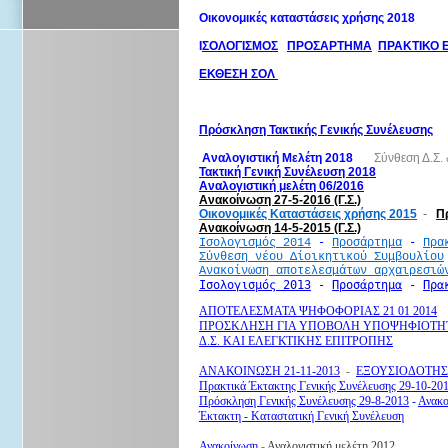
Οικονομικές καταστάσεις χρήσης 2018   
Ι
ΣΟΛΟΓΙΣΜΟΣ
ΠΡΟΣΑΡΤΗΜΑ
ΠΡΑΚΤΙΚΟ Ε
ΕΚΘΕΣΗ ΣΟΛ 
Πρόσκληση Τακτικής Γενικής Συνέλευσης
 Αναλογιστική Μελέτη 2018       
Σύνθεση Δ.Σ. &
Τακτική Γενική Συνέλευση 2018
Αναλογιστική μελέτη 06/2016
Ανακοίνωση 27-5-2016 (Γ.Σ.)
Οικονομικές Καταστάσεις χρήσης 2015
  -   
Π
Ανακοίνωση 14-5-2015 (Γ.Σ.)
 - 
 - 
Ισολογισμός 2014
Προσάρτημα
Πρα
Σύνθεση νέου Δίοικητικού Συμβουλίου
Ανακοίνωση αποτελεσμάτων αρχαιρεσιώ
Ι
σολογισμός 2013
 - 
Προσάρτημα
- 
Πρα
ΑΠΟΤΕΛΕΣΜΑΤΑ ΨΗΦΟΦΟΡΙΑΣ 21 01 2014
ΠΡΟΣΚΛΗΣΗ ΓΙΑ ΥΠΟΒΟΛΗ ΥΠΟΨΗΦΙΟΤ
Δ.Σ. ΚΑΙ ΕΛΕΓΚΤΙΚΗΣ ΕΠΙΤΡΟΠΗΣ
ΑΝΑΚΟΙΝΩΣΗ 21-11-2013
-
ΕΞΟΥΣΙΟΔΟΤΗ
Πρακτικά Έκτακτης Γενικής Συνέλευσης 29-10-20
Πρόσκληση Γενικής Συνέλευσης 29-8-2013
-
Ανακο
Έκτακτη - Καταστατική Γενική Συνέλευση
Ανακοίνωση
-
Αναλογιστική μελέτη 2012