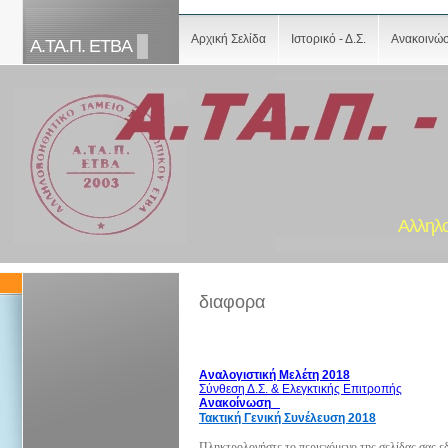
Αρχική Σελίδα
Ιστορικό - Δ.Σ.
Ανακοινώσ
Α.ΤΑ.Π. ΕΤΒΑ
Αλληλ
διαφορα
Αναλογιστική Μελέτη 2018
Σύνθεση Δ.Σ. & Ελεγκτικής Επιτροπής
Ανακοίνωση
Τακτική Γενική Συνέλευση 2018
Πληκτρολογήστε το περιεχόμενο της σελίδας σας ε